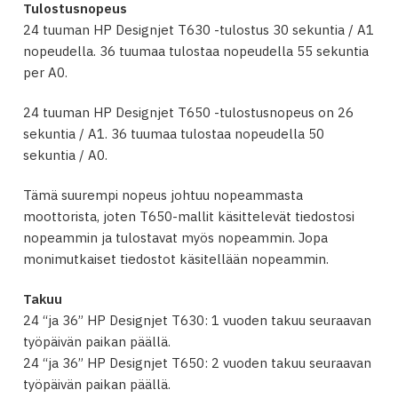
Tulostusnopeus
24 tuuman HP Designjet T630 -tulostus 30 sekuntia / A1
nopeudella. 36 tuumaa tulostaa nopeudella 55 sekuntia
per A0.
24 tuuman HP Designjet T650 -tulostusnopeus on 26
sekuntia / A1. 36 tuumaa tulostaa nopeudella 50
sekuntia / A0.
Tämä suurempi nopeus johtuu nopeammasta
moottorista, joten T650-mallit käsittelevät tiedostosi
nopeammin ja tulostavat myös nopeammin. Jopa
monimutkaiset tiedostot käsitellään nopeammin.
Takuu
24 “ja 36” HP Designjet T630: 1 vuoden takuu seuraavan
työpäivän paikan päällä.
24 “ja 36” HP Designjet T650: 2 vuoden takuu seuraavan
työpäivän paikan päällä.