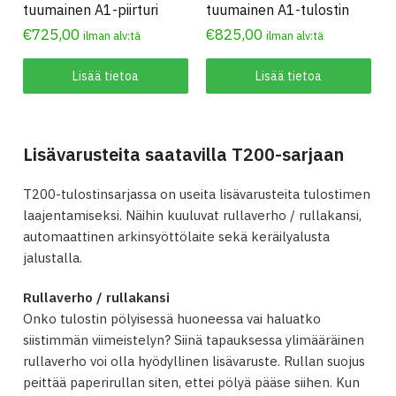
tuumainen A1-piirturi
tuumainen A1-tulostin
€
725,00
€
825,00
ilman alv:tä
ilman alv:tä
Lisää tietoa
Lisää tietoa
Lisävarusteita saatavilla T200-sarjaan
T200-tulostinsarjassa on useita lisävarusteita tulostimen
laajentamiseksi. Näihin kuuluvat rullaverho / rullakansi,
automaattinen arkinsyöttölaite sekä keräilyalusta
jalustalla.​
Rullaverho / rullakansi
Onko tulostin pölyisessä huoneessa vai haluatko
siistimmän viimeistelyn? Siinä tapauksessa ylimääräinen
rullaverho voi olla hyödyllinen lisävaruste. Rullan suojus
peittää paperirullan siten, ettei pölyä pääse siihen. Kun