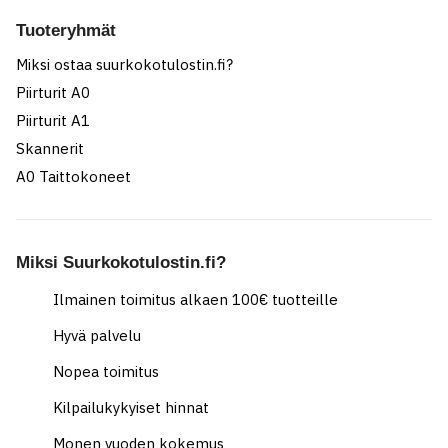
Tuoteryhmät
Miksi ostaa suurkokotulostin.fi?
Piirturit A0
Piirturit A1
Skannerit
A0 Taittokoneet
Miksi Suurkokotulostin.fi?
Ilmainen toimitus alkaen 100€ tuotteille
Hyvä palvelu
Nopea toimitus
Kilpailukykyiset hinnat
Monen vuoden kokemus