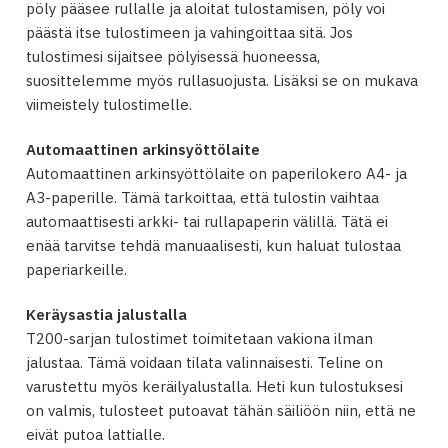
pöly pääsee rullalle ja aloitat tulostamisen, pöly voi
päästä itse tulostimeen ja vahingoittaa sitä. Jos
tulostimesi sijaitsee pölyisessä huoneessa,
suosittelemme myös rullasuojusta. Lisäksi se on mukava
viimeistely tulostimelle.
Automaattinen arkinsyöttölaite
Automaattinen arkinsyöttölaite on paperilokero A4- ja
A3-paperille. Tämä tarkoittaa, että tulostin vaihtaa
automaattisesti arkki- tai rullapaperin välillä. Tätä ei
enää tarvitse tehdä manuaalisesti, kun haluat tulostaa
paperiarkeille.
Keräysastia jalustalla
T200-sarjan tulostimet toimitetaan vakiona ilman
jalustaa. Tämä voidaan tilata valinnaisesti. Teline on
varustettu myös keräilyalustalla. Heti kun tulostuksesi
on valmis, tulosteet putoavat tähän säiliöön niin, että ne
eivät putoa lattialle.