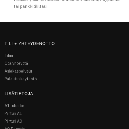
tai pankkitililtäsi.
TILI + YHTEYDENOTTO
Tilini
Ota yhteyttä
Asiakaspalvelu
Palautuskäytäntö
LISÄTIETOJA
A1 tulostin
Piirturi A1
Piirturi A0
A0 Tulostin