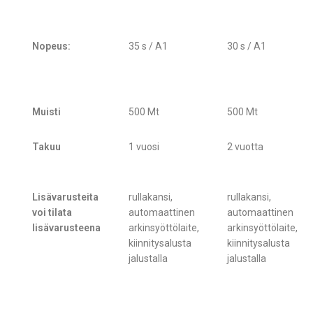
Nopeus:
35 s / A1
30 s / A1
Muisti
500 Mt
500 Mt
Takuu
1 vuosi
2 vuotta
Lisävarusteita
rullakansi,
rullakansi,
voi tilata
automaattinen
automaattinen
lisävarusteena
arkinsyöttölaite,
arkinsyöttölaite,
kiinnitysalusta
kiinnitysalusta
jalustalla
jalustalla