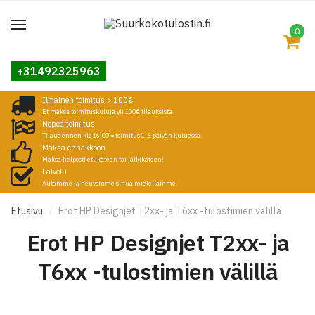
0
+31492325963
Ilmainen toimitus > 100€
Et maksa toimituskuluja yli 100€ tilauksista
Nopea toimitus
Tilaus ennen klo 16:00 = toimitus 1-6 päivän kuluessa.
Maksa ennakkoon
Maksa helposti etukäteen tai jälkikäteen!
Palvelu
Autamme ja neuvomme sinua mielellämme.
Etusivu
Erot HP Designjet T2xx- ja T6xx -tulostimien välillä
/
Erot HP Designjet T2xx- ja
T6xx -tulostimien välillä