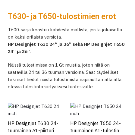
T630- ja T650-tulostimien erot
T600-sarja koostuu kahdesta mallista, joista jokaisella
on kaksi erilaista versiota.
HP Designjet T630 24“ ja 36” sekä HP Designjet T650
24“ ja 36”.
Näissä tulostimissa on 1 Gt muistia, joten niitä on
saatavilla 24 tai 36 tuuman versioina. Saat täydelliset
tekniset tiedot näistä tulostimista napsauttamalla alla
olevaa tulostinta siirtyäksesi tuotesivulle.
HP Designjet T630 24-
HP Designjet T650 24-
tuumainen A1-piirturi
tuumainen A1-tulostin