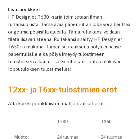
Lisätarvikkeet
HP Designjet T630 -sarja toimitetaan ilman
rullansuojusta. Tämä avaa paperirullan joka voi aiheuttaa
ongelmia pölyisillä alueilla. Tämä rullakansi voidaan
tilata lisävarusteena. Rullakansi sisältyy HP Designjet
T650: n mukana. Tämän seurauksena pölyä ei pääse
paperirullalle eikä pölyä imeydy tulostimeen
tulostuksen aikana. Lisäksi rullakansi antaa mukavan
lopputuloksen tulostimellesi.
T2xx- ja T6xx-tulostimien erot
Alla kaikki peräkkäisten mallien väliset erot:
T230
T250
Muoto:
24 tuumaa
24 tuumaa