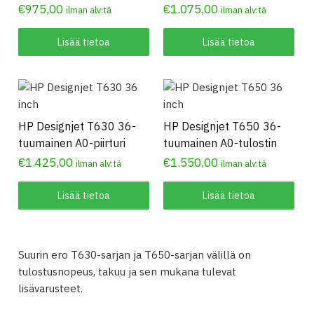
€
975,00
€
1.075,00
ilman alv:tä
ilman alv:tä
Lisää tietoa
Lisää tietoa
HP Designjet T630 36-
HP Designjet T650 36-
tuumainen A0-piirturi
tuumainen A0-tulostin
€
1.425,00
€
1.550,00
ilman alv:tä
ilman alv:tä
Lisää tietoa
Lisää tietoa
Suurin ero T630-sarjan ja T650-sarjan välillä on
tulostusnopeus, takuu ja sen mukana tulevat
lisävarusteet.